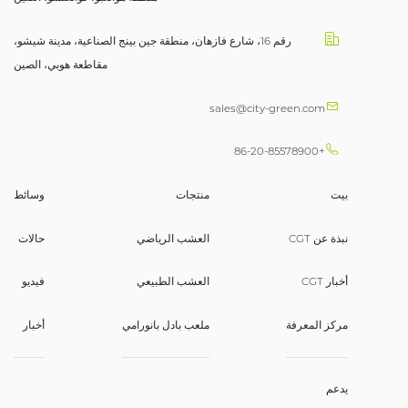
رقم 16، شارع فازهان، منطقة جين بينج الصناعية، مدينة شيشو،
مقاطعة هوبي، الصين
sales@city-green.com
+86-20-85578900
بيت
منتجات
وسائط
نبذة عن CGT
العشب الرياضي
حالات
أخبار CGT
العشب الطبيعي
فيديو
مركز المعرفة
ملعب بادل بانورامي
أخبار
يدعم