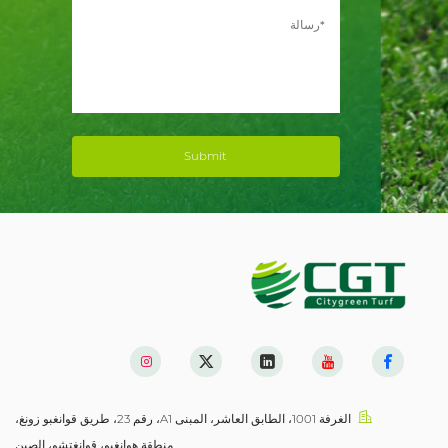
Submit
الغرفة 1001، الطابق العاشر، المبنى A1، رقم 23، طريق قوانغبو زونغ،
منطقة هوانغبو، قوانغتشو، الصين